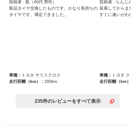
投稿者 :
龍（40代 男性）
投稿者 :
らんじん（
新品タイヤ交換したものです。かなり長持ちの
装着してからまだ
タイヤです。満足できました。
すぐに違いがわか
車種 :
トヨタ ヤリスクロス
車種 :
トヨタ ク
走行距離（km） :
200km
走行距離（km） :
235
件の
レビューを
すべて表示