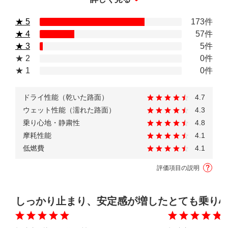
★ 5
173件
★ 4
57件
★ 3
5件
★ 2
0件
★ 1
0件
ドライ性能（乾いた路面）
4.7
ウェット性能（濡れた路面）
4.3
乗り心地・静粛性
4.8
摩耗性能
4.1
低燃費
4.1
評価項目の説明
しっかり止まり、安定感が増した
とても乗り