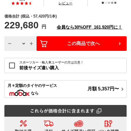
の
レビュー
価格合計
(税込・
57,420
円/1本)
229,680
円
会員なら
30%
OFF
161,920
円に！
この商品で次へ
スポーツカー・輸入車ユーザーの方は注意！
前後サイズ違い購入
月々定額
のタイヤのサービス
月額
5,357
円〜
なら