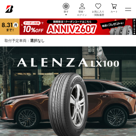
探す
登録・
お気に入り
カート
ログイン
・
閲覧履歴
取付予定車両：
選択なし