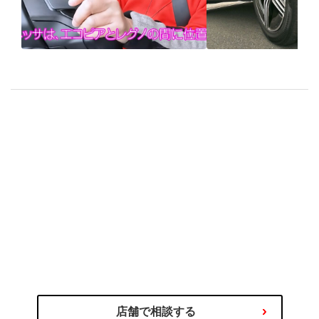
ALENZA LX200×竹岡圭
ブリヂストンの
「特別コースでSUV専用
向けタイヤ「
タイヤを試乗」
LX200」を試す
のプロにご相談ください
タイヤ選びの不安や迷いはタイヤ
わるご相談を専門スタッフが承ります！
商品の選び方やタイヤ関連サービス、その他お車に関
店舗で相談する