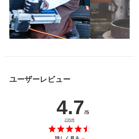
ブリヂストン
認定店で
“品質”で選ば
“タイヤのプロ”が
取付
ブリヂストンの
ユーザーレビュー
4.7
/5
のレビュー
235件
詳しく見る