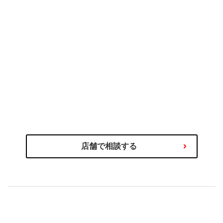
のプロにご相談ください
タイヤ選びの不安や迷いはタイヤ
わるご相談を専門スタッフが承ります！
商品の選び方やタイヤ関連サービス、その他お車に関
店舗で相談する