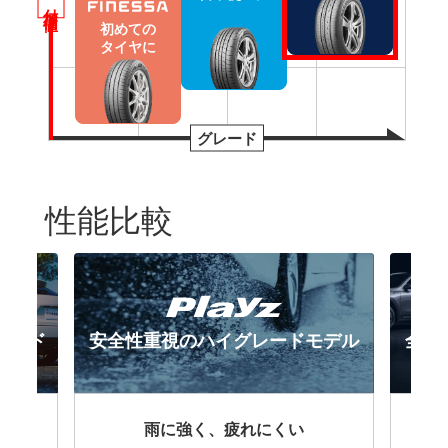
付加価値
初めての
タイヤに
グレード
性能比較
ダード
安全性重視のハイグレードモデル
全性
で両立
雨に強く、疲れにくい