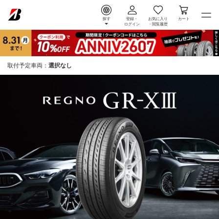
探す
登録・
お気に入り
カート
ログイン
・
閲覧履歴
取付予定車両：
選択なし