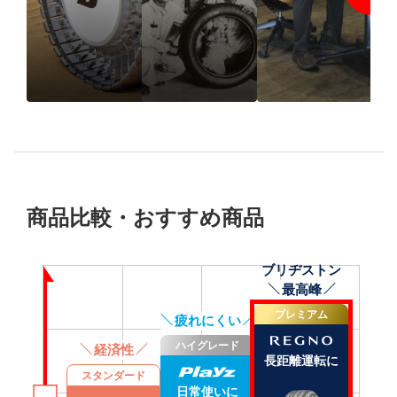
1931年の創業以来、“品
BRIDGESTO
質”で選ばれ続けるブリ
REGNO Impre
ヂストンのタイヤづくり
2024 SPRING
とは
商品比較・おすすめ商品
ブリヂストン
乗用車に合ったおすすめタイヤ
最高峰
プレミアム
疲れにくい
ハイグレード
経済性
長距離
運転
に
スタンダード
日常使いに