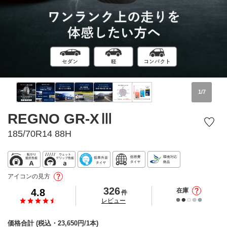
1
/
7
REGNO GR-XⅢ
185/70R14 88H
アイコンの見方
326
4.8
在庫
件
の
レビュー
価格合計
(税込・
23,650
円/1本)