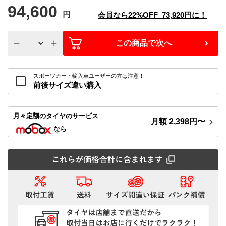
94,600
円
会員なら
22%
OFF
73,920
円に！
この商品で次へ
スポーツカー・輸入車ユーザーの方は注意！
前後サイズ違い購入
月々定額
のタイヤのサービス
月額
2,398
円〜
なら