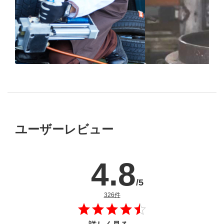
ブリヂストン
認定店で
“品質”で選ば
“タイヤのプロ”が
取付
ブリヂストンの
ユーザーレビュー
4.8
/5
のレビュー
326件