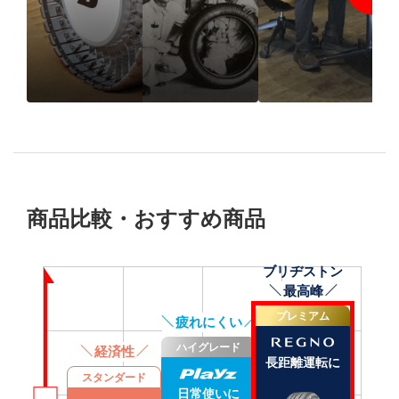
1931年の創業以来、“品
BRIDGESTO
質”で選ばれ続けるブリ
REGNO Impre
ヂストンのタイヤづくり
2024 SPRING
とは
商品比較・おすすめ商品
ブリヂストン
乗用車に合ったおすすめタイヤ
最高峰
プレミアム
疲れにくい
ハイグレード
経済性
長距離
運転
に
スタンダード
日常使いに