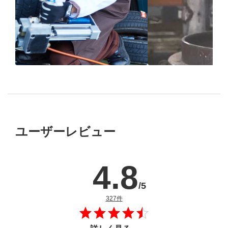
ブリヂストン
認定店で
“品質”で選ば
“タイヤのプロ”が
取付
ブリヂストンの
ユーザーレビュー
4.8
/5
のレビュー
327件