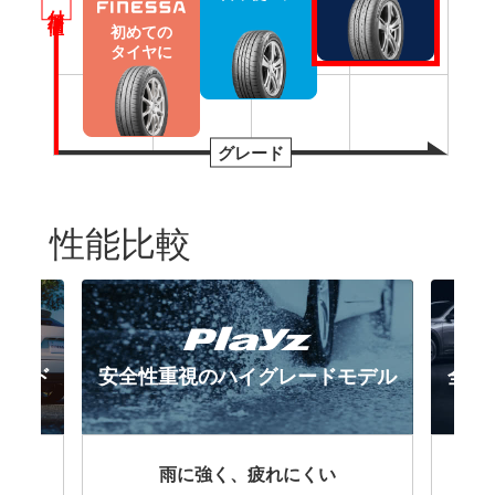
付加価値
初めての
タイヤに
グレード
性能比較
ダード
安全性重視のハイグレードモデル
全性
で両立
雨に強く、疲れにくい