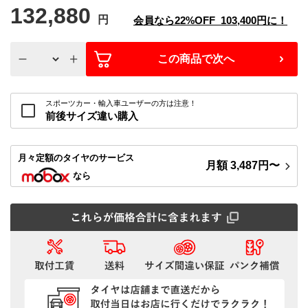
132,880
円
会員なら
22%
OFF
103,400
円に！
この商品で次へ
スポーツカー・輸入車ユーザーの方は注意！
前後サイズ違い購入
月々定額
のタイヤのサービス
月額
3,487
円〜
なら