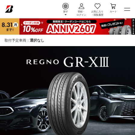
探す
登録・
お気に入り
カート
ログイン
・
閲覧履歴
取付予定車両：
選択なし