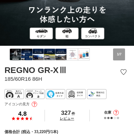
1
/
7
REGNO GR-XⅢ
185/60R16 86H
アイコンの見方
327
4.8
在庫
件
の
レビュー
価格合計
(税込・
33,220
円/1本)