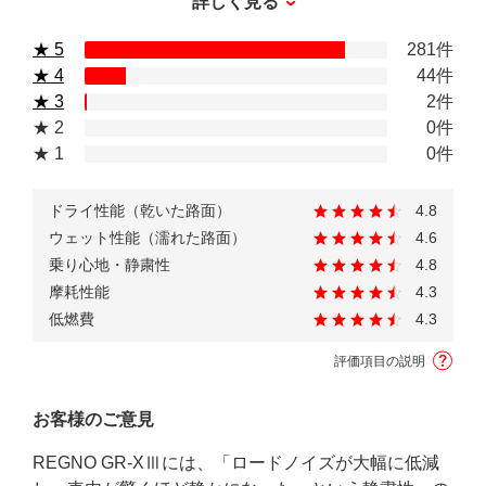
詳しく見る
★ 5
281件
★ 4
44件
★ 3
2件
★ 2
0件
★ 1
0件
ドライ性能（乾いた路面）
4.8
ウェット性能（濡れた路面）
4.6
乗り心地・静粛性
4.8
摩耗性能
4.3
低燃費
4.3
評価項目の説明
お客様のご意見
REGNO GR-XⅢには、「ロードノイズが大幅に低減