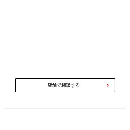
のプロにご相談ください
タイヤ選びの不安や迷いはタイヤ
わるご相談を専門スタッフが承ります！
商品の選び方やタイヤ関連サービス、その他お車に関
店舗で相談する