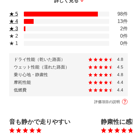
詳しく見る
★ 5
98件
★ 4
13件
★ 3
2件
★ 2
0件
★ 1
0件
ドライ性能（乾いた路面）
4.8
ウェット性能（濡れた路面）
4.5
乗り心地・静粛性
4.8
摩耗性能
4.4
低燃費
4.4
評価項目の説明
音も静かで走りやすい
静粛性に感