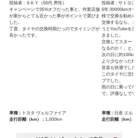
投稿者 :
ＳＫＹ（50代 男性）
投稿者 :
サトヨシ（
キャンペーンで35%オフだった事と、作業店舗
6年.30000km
が家からとても近かった事がポイントで選びま
検で交換を勧められ
した。

交換するなら、ミ
丁度、タイヤの交換時期だっのでタイミングが
うとYouTube
良かったです。
きました。

交換してスタート
なるのか！」と、
次の日に約100k
より少なかった様
音楽も快適でした。
このタイヤに交換
ブでした。

雨の日に乗ってな
で、評価なしです
車種 :
トヨタ ヴェルファイア
車種 :
日産 エル
走行距離（km） :
1,000km
走行距離（km） :