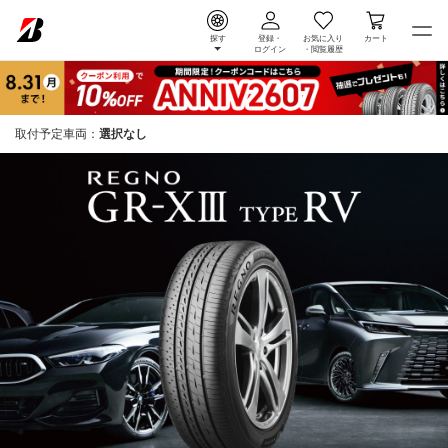
探す
登録・
お気に入り
カート
ログイン
・
閲覧履歴
取付予定車両：
選択なし