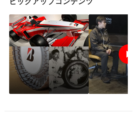
ピックアップコンテンツ
1931年の創業以来、“品
BRIDGESTO
質”で選ばれ続けるブリ
REGNO Impre
ヂストンのタイヤづくり
2024 SPRING
とは