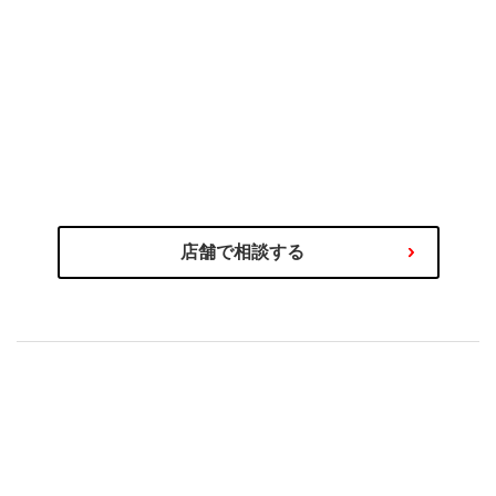
のプロにご相談ください
タイヤ選びの不安や迷いはタイヤ
わるご相談を専門スタッフが承ります！
商品の選び方やタイヤ関連サービス、その他お車に関
店舗で相談する
もセットで安心！
購入後の取付やアフターサービス