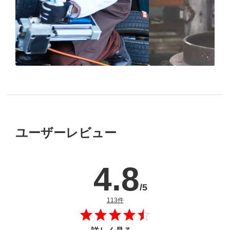
ブリヂストン
認定店で
“品質”で選ば
“タイヤのプロ”が
取付
ブリヂストンの
ユーザーレビュー
4.8
/5
のレビュー
113件