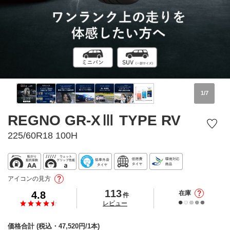
1
/
7
REGNO GR-XⅢ TYPE RV
225/60R18 100H
アイコンの見方
113
4.8
在庫
件
の
レビュー
価格合計
(税込・
47,520
円/1本)