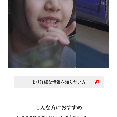
※
RV車両
に合わせた設計
走りに必要な
で家族で味わう快適空間
能が高いレベ
より詳細な
情報を
知りたい方
※ ミニバン・コンパクトSUV
こんな方におすすめ