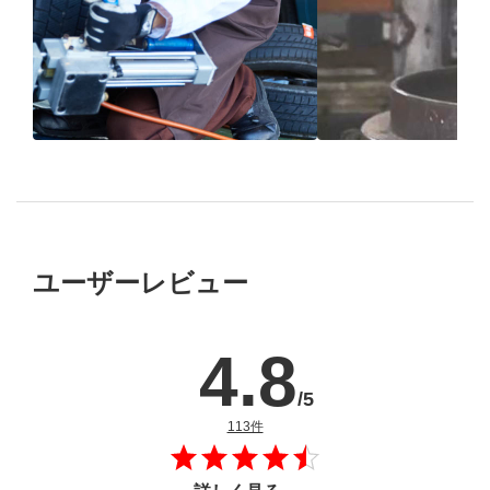
ブリヂストン
認定店で
“品質”で選ば
“タイヤのプロ”が
取付
ブリヂストンの
ユーザーレビュー
4.8
/5
のレビュー
113件