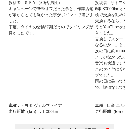
投稿者 :
ＳＫＹ（50代 男性）
投稿者 :
サトヨシ（
キャンペーンで35%オフだった事と、作業店舗
6年.30000km
が家からとても近かった事がポイントで選びま
検で交換を勧められ
した。

交換するなら、ミ
丁度、タイヤの交換時期だっのでタイミングが
うとYouTube
良かったです。
きました。

交換してスタート
なるのか！」と、
次の日に約100k
より少なかった様
音楽も快適でした。
このタイヤに交換
ブでした。

雨の日に乗ってな
で、評価なしです
車種 :
トヨタ ヴェルファイア
車種 :
日産 エル
走行距離（km） :
1,000km
走行距離（km） :