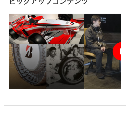
ピックアップコンテンツ
1931年の創業以来、“品
BRIDGESTO
質”で選ばれ続けるブリ
REGNO Impre
ヂストンのタイヤづくり
2024 SPRING
とは