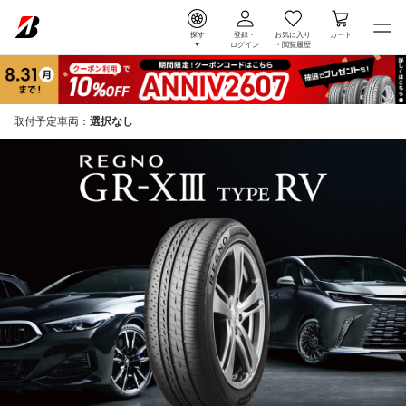
探す
登録・
お気に入り
カート
ログイン
・
閲覧履歴
取付予定車両：
選択なし