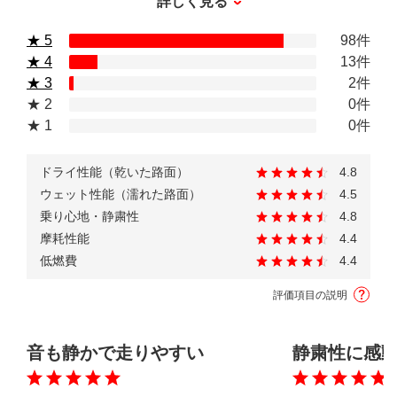
詳しく見る
★ 5
98件
★ 4
13件
★ 3
2件
★ 2
0件
★ 1
0件
ドライ性能（乾いた路面）
4.8
ウェット性能（濡れた路面）
4.5
乗り心地・静粛性
4.8
摩耗性能
4.4
低燃費
4.4
評価項目の説明
音も静かで走りやすい
静粛性に感