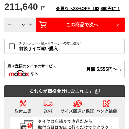
211,640
円
会員なら
23%
OFF
163,680
円に！
この商品で次へ
スポーツカー・輸入車ユーザーの方は注意！
前後サイズ違い購入
月々定額
のタイヤのサービス
月額
5,555
円〜
なら