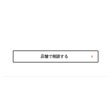
のプロにご相談ください
タイヤ選びの不安や迷いはタイヤ
わるご相談を専門スタッフが承ります！
商品の選び方やタイヤ関連サービス、その他お車に関
店舗で相談する
もセットで安心！
購入後の取付やアフターサービス