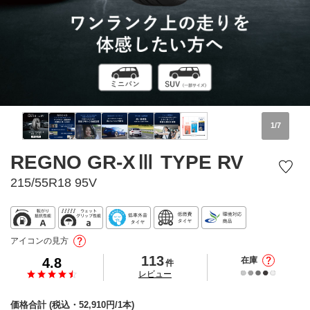
1
/
7
REGNO GR-XⅢ TYPE RV
215/55R18 95V
アイコンの見方
113
4.8
在庫
件
の
レビュー
価格合計
(税込・
52,910
円/1本)