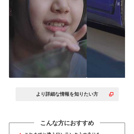
※
RV車両
に合わせた設計
走りに必要な
で家族で味わう快適空間
能が高いレベ
より詳細な
情報を
知りたい方
※ ミニバン・コンパクトSUV
こんな方におすすめ