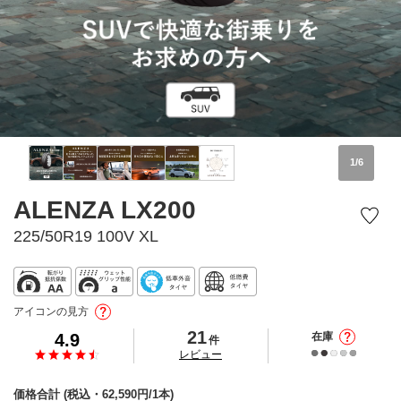
1
/
6
ALENZA LX200
225/50R19 100V XL
アイコンの見方
21
4.9
在庫
件
の
レビュー
価格合計
(税込・
62,590
円/1本)