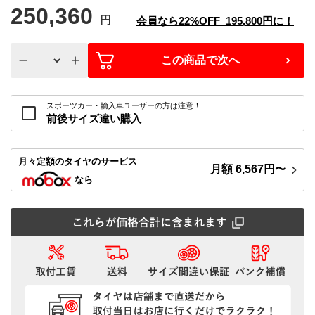
250,360
円
会員なら
22%
OFF
195,800
円に！
この商品で次へ
スポーツカー・輸入車ユーザーの方は注意！
前後サイズ違い購入
月々定額
のタイヤのサービス
月額
6,567
円〜
なら