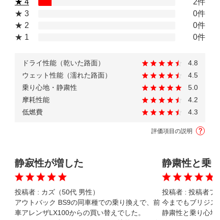
★ 4
2件
★ 3
0件
★ 2
0件
★ 1
0件
ドライ性能（乾いた路面）
4.8
ウェット性能（濡れた路面）
4.5
乗り心地・静粛性
5.0
摩耗性能
4.2
低燃費
4.3
評価項目の説明
静寂性が増した
静粛性と乗
投稿者 :
カズ（50代 男性）
投稿者 :
投稿者フカ
アウトバック BS9の同車種での乗り換えで、前
今までもブリジス
車アレンザLX100からの買い替えでした。

静粛性と乗り心地