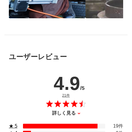
ブリヂストン
認定店で
“品質”で選ば
“タイヤのプロ”が
取付
ブリヂストンの
ユーザーレビュー
4.9
/5
のレビュー
21件
詳しく見る
★ 5
19件