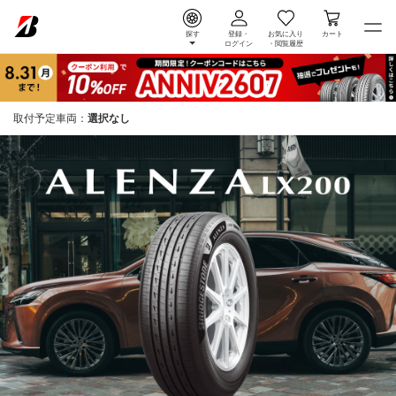
探す
登録・
お気に入り
カート
ログイン
・
閲覧履歴
取付予定車両：
選択なし