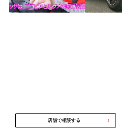
ALENZA LX200×竹岡圭
ブリヂストンの
「特別コースでSUV専用
向けタイヤ「
タイヤを試乗」
LX200」を試す
のプロにご相談ください
タイヤ選びの不安や迷いはタイヤ
わるご相談を専門スタッフが承ります！
商品の選び方やタイヤ関連サービス、その他お車に関
店舗で相談する