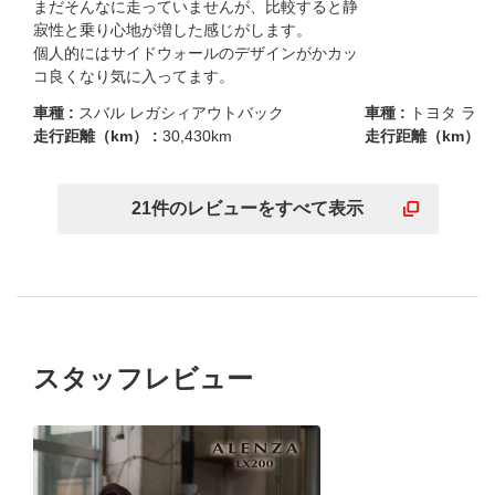
まだそんなに走っていませんが、比較すると静
寂性と乗り心地が増した感じがします。

個人的にはサイドウォールのデザインがかカッ
コ良くなり気に入ってます。
車種 :
スバル レガシィアウトバック
車種 :
トヨタ ラ
走行距離（km） :
30,430km
走行距離（km） :
21
件の
レビューを
すべて表示
スタッフレビュー