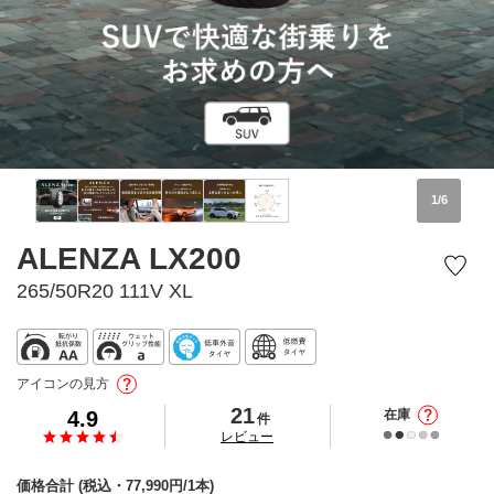
1
/
6
ALENZA LX200
265/50R20 111V XL
アイコンの見方
21
4.9
在庫
件
の
レビュー
価格合計
(税込・
77,990
円/1本)