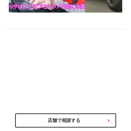
ALENZA LX200×竹岡圭
ブリヂストンの
「特別コースでSUV専用
向けタイヤ「
タイヤを試乗」
LX200」を試す
のプロにご相談ください
タイヤ選びの不安や迷いはタイヤ
わるご相談を専門スタッフが承ります！
商品の選び方やタイヤ関連サービス、その他お車に関
店舗で相談する