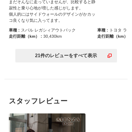
まだそんなに走っていませんが、比較すると静
寂性と乗り心地が増した感じがします。

個人的にはサイドウォールのデザインがかカッ
コ良くなり気に入ってます。
車種 :
スバル レガシィアウトバック
車種 :
トヨタ ラ
走行距離（km） :
30,430km
走行距離（km） :
21
件の
レビューを
すべて表示
スタッフレビュー