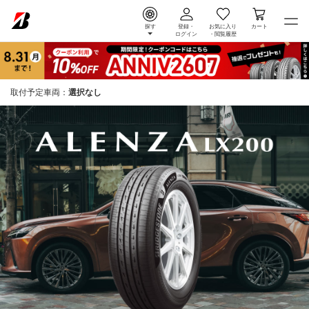
探す
登録・
お気に入り
カート
ログイン
・
閲覧履歴
取付予定車両：
選択なし