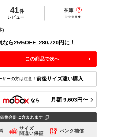
41
在庫
件
の
レビュー
本)
員なら
25%
OFF
280,720
円に！
この商品で次へ
前後サイズ違い購入
ーザーの方は注意！
月額
9,603
円〜
ス
なら