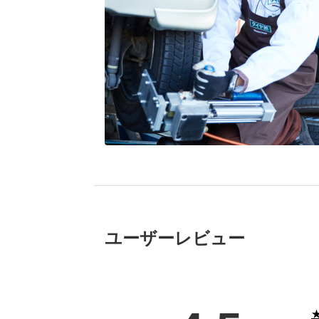
ブリヂストン
認定店で
“タイヤのプロ”が
取付
ユーザーレビュー
★