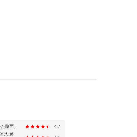
いた路面）
4.7
濡れた路