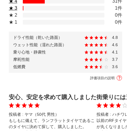
★ 4
31件
★ 3
1件
★ 2
0件
★ 1
0件
ドライ性能（乾いた路面）
4.8
ウェット性能（濡れた路面）
4.6
乗り心地・静粛性
4.1
摩耗性能
3.7
低燃費
3.6
評価項目の説明
安心、安定を求めて購入しました
街乗りには
投稿者 :
ヤマ（50代 男性）
投稿者 :
ハチワレ（
もしもに備えて、ランフラットタイヤであるこ
以前のRFタイヤ
のタイヤに決めて探して、購入しました。

が丸くなりました