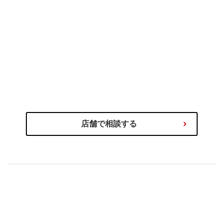
のプロにご相談ください
タイヤ選びの不安や迷いはタイヤ
わるご相談を専門スタッフが承ります！
商品の選び方やタイヤ関連サービス、その他お車に関
店舗で相談する
もセットで安心！
購入後の取付やアフターサービス