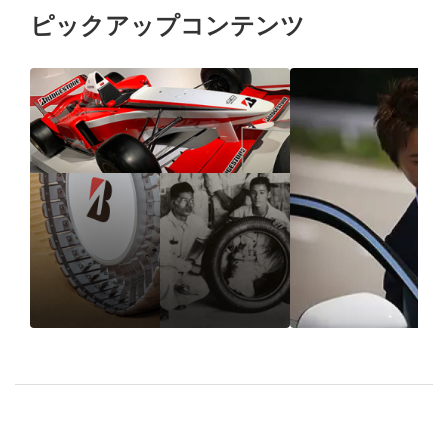
ピックアップコンテンツ
1931年の創業以来、“品
進化したドラ
質”で選ばれ続けるブリ
POTENZA S00
ヂストンのタイヤづくり
7
とは