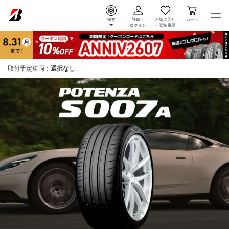
探す
登録・
お気に入り
カート
ログイン
・
閲覧履歴
取付予定車両：
選択なし