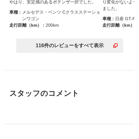
やはり、安定感のあるポテンザ一択でした。
り変化がないよう
ました。
車種 :
メルセデス・ベンツ Cクラスステーショ
ンワゴン
車種 :
日産 GT-R
走行距離（km） :
200km
走行距離（km） :
116
件の
レビューを
すべて表示
スタッフのコメント