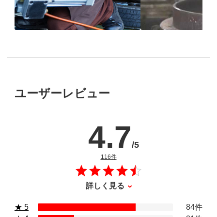
ブリヂストン
認定店で
“品質”で選ば
“タイヤのプロ”が
取付
ブリヂストンの
ユーザーレビュー
4.7
/5
のレビュー
116件
詳しく見る
★ 5
84件