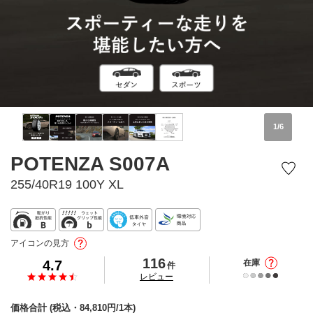
1
/
6
POTENZA S007A
255/40R19 100Y XL
アイコンの見方
116
4.7
在庫
件
の
レビュー
価格合計
(税込・
84,810
円/1本)