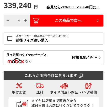
339,240
円
会員なら
21%
OFF
266,640
円に！
この商品で次へ
スポーツカー・輸入車ユーザーの方は注意！
前後サイズ違い購入
月々定額
のタイヤのサービス
月額
8,954
円〜
なら