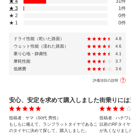
★ 4
31件
★ 3
1件
★ 2
0件
★ 1
0件
ドライ性能（乾いた路面）
4.8
ウェット性能（濡れた路面）
4.6
乗り心地・静粛性
4.1
摩耗性能
3.7
低燃費
3.6
評価項目の説明
安心、安定を求めて購入しました
街乗りには
投稿者 :
ヤマ（50代 男性）
投稿者 :
ハチワレ（
もしもに備えて、ランフラットタイヤであるこ
以前のRFタイヤ
のタイヤに決めて探して、購入しました。

が丸くなりました