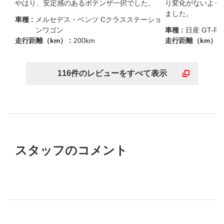
やはり、安定感のあるポテンザ一択でした。
り変化がないよう
ました。
車種 :
メルセデス・ベンツ Cクラスステーショ
ンワゴン
車種 :
日産 GT-R
走行距離（km） :
200km
走行距離（km） :
116
件の
レビューを
すべて表示
スタッフのコメント