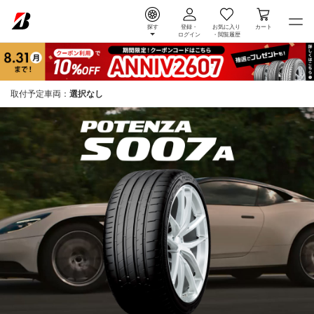
探す
登録・
お気に入り
カート
ログイン
・
閲覧履歴
取付予定車両：
選択なし