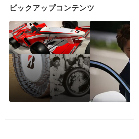
ピックアップコンテンツ
1931年の創業以来、“品
進化したドラ
質”で選ばれ続けるブリ
POTENZA S00
ヂストンのタイヤづくり
7
とは