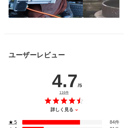
ブリヂストン
認定店で
“品質”で選ば
“タイヤのプロ”が
取付
ブリヂストンの
ユーザーレビュー
4.7
/5
のレビュー
116件
詳しく見る
★ 5
84件