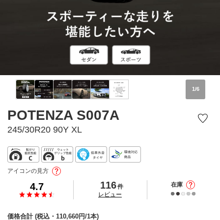
1
/
6
POTENZA S007A
245/30R20 90Y XL
アイコンの見方
116
4.7
在庫
件
の
レビュー
価格合計
(税込・
110,660
円/1本)