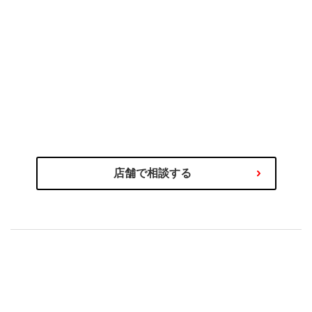
のプロにご相談ください
タイヤ選びの不安や迷いはタイヤ
わるご相談を専門スタッフが承ります！
商品の選び方やタイヤ関連サービス、その他お車に関
店舗で相談する
もセットで安心！
購入後の取付やアフターサービス