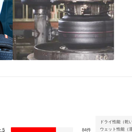
“品質”で選ばれ続ける
ブリヂストンのタイヤづくり
ドライ性能（乾
ウェット性能（
 5
84件