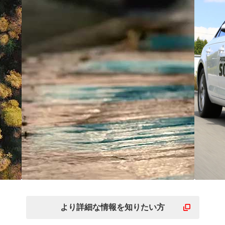
ま
ウェット路面でも諦めな
ス
を
いスポーティーな走り
が
より詳細な
情報を
知りたい方