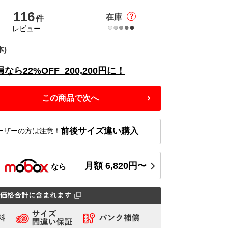
116
在庫
件
の
レビュー
本)
員なら
22%
OFF
200,200
円に！
この商品で次へ
前後サイズ違い購入
ーザーの方は注意！
月額
6,820
円〜
ス
なら