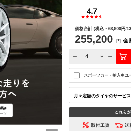
4.7
価格合計
(税込・
63,800
円/1
255,200
会
円
スポーツカー・輸入車ユ
月々定額
のタイヤのサービ