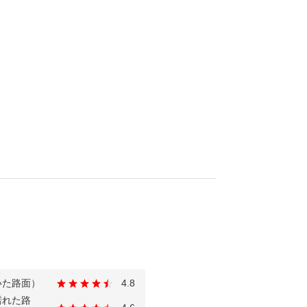
いた路面）
4.8
濡れた路