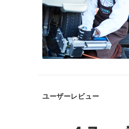
ブリヂストン
認定店で
“タイヤのプロ”が
取付
ユーザーレビュー
★